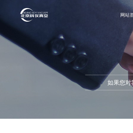
网站
如果您对