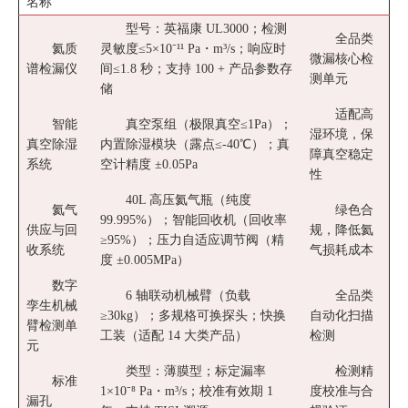
名称
型号：英福康 UL3000；检测
全品类
氦质
灵敏度≤5×10⁻¹¹ Pa・m³/s；响应时
微漏核心检
谱检漏仪
间≤1.8 秒；支持 100 + 产品参数存
测单元
储
适配高
智能
真空泵组（极限真空≤1Pa）；
湿环境，保
真空除湿
内置除湿模块（露点≤-40℃）；真
障真空稳定
系统
空计精度 ±0.05Pa
性
40L 高压氦气瓶（纯度
氦气
绿色合
99.995%）；智能回收机（回收率
供应与回
规，降低氦
≥95%）；压力自适应调节阀（精
收系统
气损耗成本
度 ±0.005MPa）
数字
6 轴联动机械臂（负载
全品类
孪生机械
≥30kg）；多规格可换探头；快换
自动化扫描
臂检测单
工装（适配 14 大类产品）
检测
元
类型：薄膜型；标定漏率
检测精
标准
1×10⁻⁸ Pa・m³/s；校准有效期 1
度校准与合
漏孔