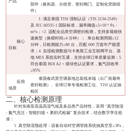
产品
部件（换热器、分歧管、密封阀门、定制化管路组
件）
1. 满足泰国 TISI 强制认证（TIS 2134-2549）
及 IEC 60335-1 国际标准，漏率阈值≤5×10⁻⁹ Pa・
m³/s；>2. 适配全品类空调密封检测，支持多规格快
速换型（换模时间≤4 分钟）；. 单台检测周期≤12
核心
分钟，日检测能力≥80 台，匹配 600 万套年产能需
目标
求；4. 实现检测数据与卡奥斯工业互联网平台、基
地 MES 系统实时互通，支持全球订单质量追溯；5.
符合泰国 BOI A2 + 级绿色认证要求，氦气回收率
≥95%
泰国春武里空调基地总装线末端（出厂前最终
应用
密封检测）、全球订单专项检测工位、TISI 认证抽
场景
检区
二、核心检测原理
针对东南亚高温高湿气候及多品类产品特性，采用 “真空除湿
- 氦气充注 - 智能扫描 + 累积式检漏” 复合技术，结合数字孪生校
准：
1. 真空除湿预处理：设备自动对空调管路系统抽真空至≤3Pa，