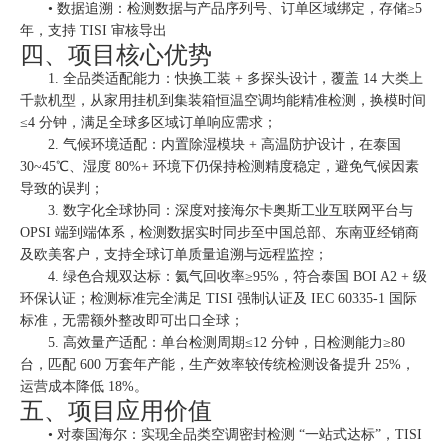
• 数据追溯：检测数据与产品序列号、订单区域绑定，存储≥5
年，支持 TISI 审核导出
四、项目核心优势
1. 全品类适配能力：快换工装 + 多探头设计，覆盖 14 大类上
千款机型，从家用挂机到集装箱恒温空调均能精准检测，换模时间
≤4 分钟，满足全球多区域订单响应需求；
2. 气候环境适配：内置除湿模块 + 高温防护设计，在泰国
30~45℃、湿度 80%+ 环境下仍保持检测精度稳定，避免气候因素
导致的误判；
3. 数字化全球协同：深度对接海尔卡奥斯工业互联网平台与
OPSI 端到端体系，检测数据实时同步至中国总部、东南亚经销商
及欧美客户，支持全球订单质量追溯与远程监控；
4. 绿色合规双达标：氦气回收率≥95%，符合泰国 BOI A2 + 级
环保认证；检测标准完全满足 TISI 强制认证及 IEC 60335-1 国际
标准，无需额外整改即可出口全球；
5. 高效量产适配：单台检测周期≤12 分钟，日检测能力≥80
台，匹配 600 万套年产能，生产效率较传统检测设备提升 25%，
运营成本降低 18%。
五、项目应用价值
• 对泰国海尔：实现全品类空调密封检测 “一站式达标”，TISI