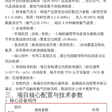
同步开启内置除湿模块（应对 80%+ 高湿度环境），排出空气、水
汽及残留杂质，避免气候因素干扰检测精度；
2. 精准氦气充注：根据产品类型自动匹配压力参数（家用空调
0.1~0.2MPa，商用 / 特种空调 0.2~0.4MPa），充入 99.995% 纯度
氦氮混合气（氦气占比 15%），稳压 4 分钟确保氦气渗透；
3. 全场景检测：
◦ 常规机型（挂机 / 柜机）：6 轴机械臂带动多探头吸枪沿数
字孪生预设路径扫描（重复定位精度 ±0.08mm）；
◦ 复杂机型（集装箱恒温空调 / 商用热泵）：自动覆盖定制化
氦罩，采用累积式检测捕捉微漏；
◦ 核心部件：专用工装固定后，通过毛细吸管阵列实现多点位
同步检测；
1. 双级校准机制：每日首检通过内置标准漏孔（标定漏率
1×10⁻⁸ Pa・m³/s）自动校准，每月对接 TISI 认可实验室（SGS 泰
国）完成溯源校准；
2. 智能判定：检漏仪实时输出漏率值，超阈值自动报警并标记
漏点，合格产品触发氦气回收流程，数据同步上传卡奥斯平台。
三、项目核心配置与技术参数
1. 核心设备组件
组件
规格参数
作用