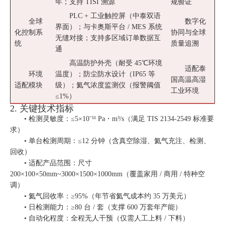
年；支持 TISI 溯源
规验证
PLC + 工业触控屏（中泰双语
全球
数字化
界面）；与卡奥斯平台 / MES 系统
化控制系
协同与全球
无缝对接；支持多区域订单数据互
统
质量追溯
通
高温防护外壳（耐受 45℃环境
适配泰
环境
温度）；防尘防水设计（IP65 等
国高温高湿
适配模块
级）；氦气浓度监测仪（报警阈值
工业环境
≤1%）
2. 关键技术指标
• 检测灵敏度：≤5×10⁻¹¹ Pa・m³/s（满足 TIS 2134-2549 标准要
求）
• 单台检测周期：≤12 分钟（含真空除湿、氦气充注、检测、
回收）
• 适配产品范围：尺寸
200×100×50mm~3000×1500×1000mm（覆盖家用 / 商用 / 特种空
调）
• 氦气回收率：≥95%（年节省氦气成本约 35 万美元）
• 日检测能力：≥80 台 / 套（支撑 600 万套年产能）
• 自动化程度：全程无人干预（仅需人工上料 / 下料）